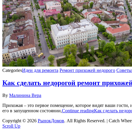
Categories
Идеи для ремонта
Ремонт прихожей недорого
Советы
Как сделать недорогой ремонт прихожей
By
Малинина Вера
Прихожая – это первое помещение, которое видят ваши гости, и
его в запущенном состоянии,
Continue reading
Как сделать недор
Copyright © 2026
РынокДомов
. All Rights Reserved. | Catch Whe
Scroll Up