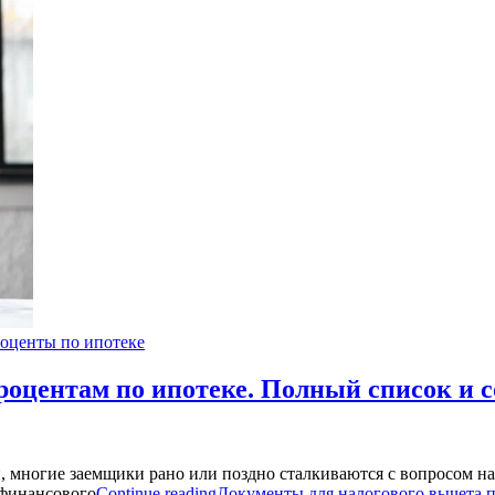
оценты по ипотеке
роцентам по ипотеке. Полный список и 
, многие заемщики рано или поздно сталкиваются с вопросом н
 финансового
Continue reading
Документы для налогового вычета п