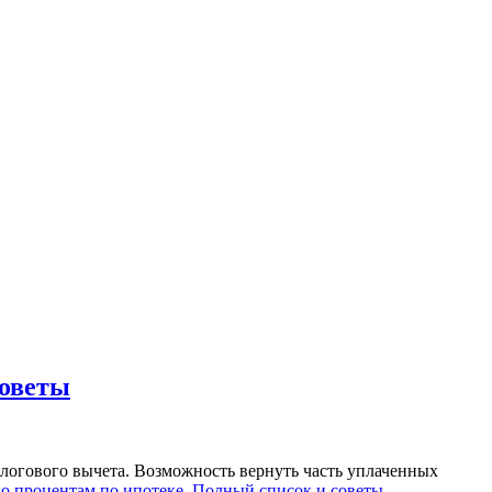
советы
алогового вычета. Возможность вернуть часть уплаченных
о процентам по ипотеке. Полный список и советы