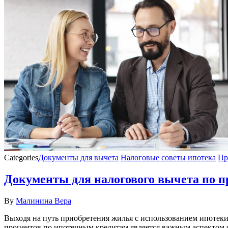
Categories
Документы для вычета
Налоговые советы ипотека
Пр
Документы для налогового вычета по п
By
Малинина Вера
Выходя на путь приобретения жилья с использованием ипотеки
процентов по ипотечным кредитам является важным аспектом