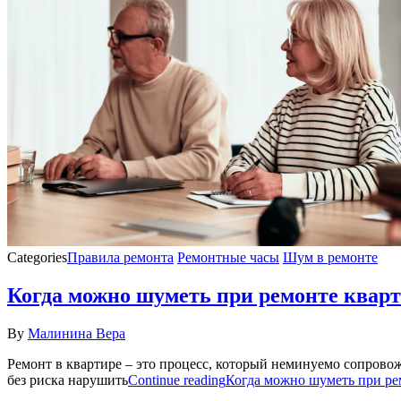
Categories
Правила ремонта
Ремонтные часы
Шум в ремонте
Когда можно шуметь при ремонте кварт
By
Малинина Вера
Ремонт в квартире – это процесс, который неминуемо сопровож
без риска нарушить
Continue reading
Когда можно шуметь при рем